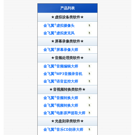
产品列表
★虚拟设备类软件★
®
金飞翼
虚拟摄像头
®
金飞翼
虚拟麦克风
★屏幕录像类软件★
®
金飞翼
屏幕录像大师
★音频处理类软件★
®
金飞翼
音频编辑大师
®
金飞翼
MP3音频录音机
®
金飞翼
语音监控大师
★音视频转换类软件★
®
金飞翼
音频转换大师
®
金飞翼
视频转换大师
®
金飞翼
电影原声提取大师
★光盘刻录类软件★
®
金飞翼
音乐CD刻录大师