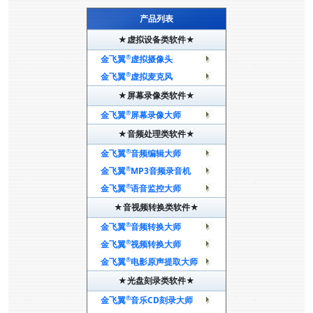
产品列表
★虚拟设备类软件★
®
金飞翼
虚拟摄像头
®
金飞翼
虚拟麦克风
★屏幕录像类软件★
®
金飞翼
屏幕录像大师
★音频处理类软件★
®
金飞翼
音频编辑大师
®
金飞翼
MP3音频录音机
®
金飞翼
语音监控大师
★音视频转换类软件★
®
金飞翼
音频转换大师
®
金飞翼
视频转换大师
®
金飞翼
电影原声提取大师
★光盘刻录类软件★
®
金飞翼
音乐CD刻录大师