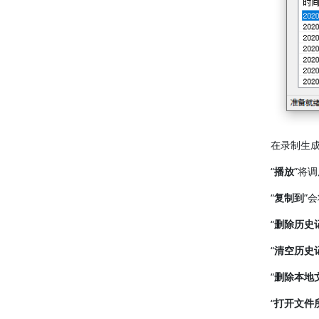
在录制生
“
播放
”将
“
复制到
”
“
删除历史
“
清空历史
“
删除本地
“
打开文件