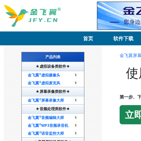
首页
软件下载
金飞翼屏
产品列表
★虚拟设备类软件★
使
®
金飞翼
虚拟摄像头
®
金飞翼
虚拟麦克风
★屏幕录像类软件★
第一步、下
®
金飞翼
屏幕录像大师
★音频处理类软件★
立
®
金飞翼
音频编辑大师
®
金飞翼
MP3音频录音机
®
金飞翼
语音监控大师