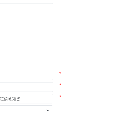
*
*
*