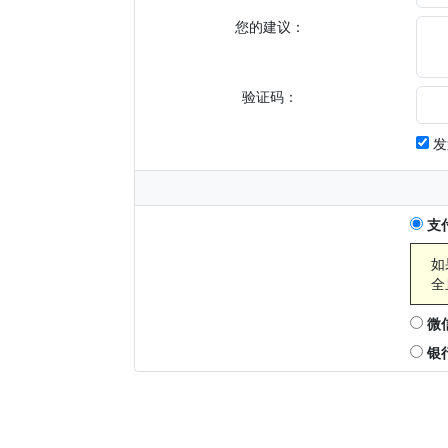
您的建议：
验证码：
发
支
如
全
微
银